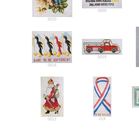
0008
0010
0019
0016
019
0012